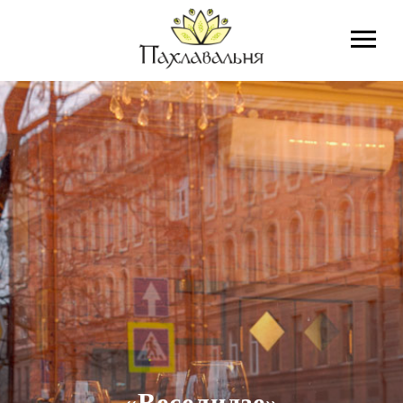
«Веселидзе»